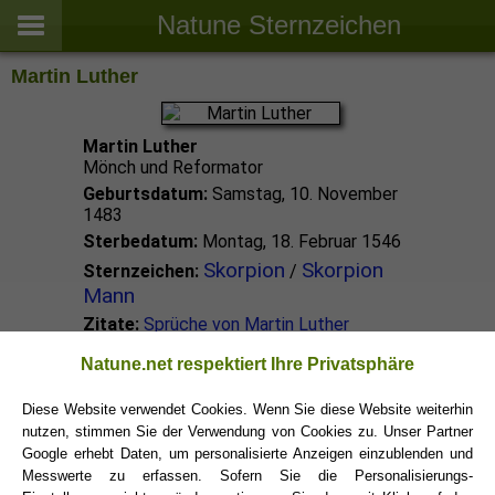
Natune Sternzeichen
Martin Luther
Martin Luther
Mönch und Reformator
Geburtsdatum:
Samstag, 10. November
1483
Sterbedatum:
Montag, 18. Februar 1546
Skorpion
Skorpion
Sternzeichen:
/
Mann
Zitate:
Sprüche von Martin Luther
Natune.net respektiert Ihre Privatsphäre
Skorpion Promis
Diese Website verwendet Cookies. Wenn Sie diese Website weiterhin
nutzen, stimmen Sie der Verwendung von Cookies zu. Unser Partner
Skorpion Sternzeichen
Google erhebt Daten, um personalisierte Anzeigen einzublenden und
Messwerte zu erfassen. Sofern Sie die Personalisierungs-