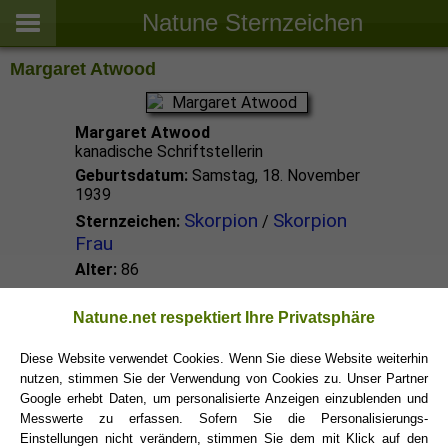
Natune Sternzeichen
Margaret Atwood
Margaret Atwood
kanadische Schriftstellerin
Geburtsdatum:
Samstag, 18. November
1939
Skorpion
Skorpion
Sternzeichen:
/
Frau
Alter:
86
Skorpion Promis
Natune.net respektiert Ihre Privatsphäre
Diese Website verwendet Cookies. Wenn Sie diese Website weiterhin
nutzen, stimmen Sie der Verwendung von Cookies zu. Unser Partner
Skorpion Sternzeichen
Google erhebt Daten, um personalisierte Anzeigen einzublenden und
Messwerte zu erfassen. Sofern Sie die Personalisierungs-
Einstellungen nicht verändern, stimmen Sie dem mit Klick auf den