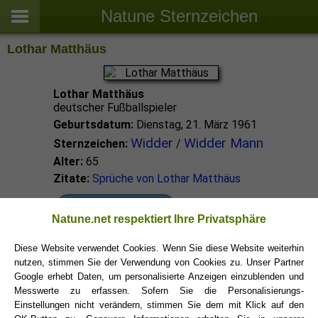
Natune Sternzeichen
Lothar Matthäus
Lothar Matthäus
deutscher Fußballspieler
Geburtsdatum:
Dienstag, 21. März 1961
Widder
Widder Mann
Sternzeichen:
/
Alter:
65
Zitate:
Sprüche von Lothar Matthäus
Widder Promis
Natune.net respektiert Ihre Privatsphäre
Diese Website verwendet Cookies. Wenn Sie diese Website weiterhin
Widder Sternzeichen
nutzen, stimmen Sie der Verwendung von Cookies zu. Unser Partner
Google erhebt Daten, um personalisierte Anzeigen einzublenden und
Messwerte zu erfassen. Sofern Sie die Personalisierungs-
Einstellungen nicht verändern, stimmen Sie dem mit Klick auf den