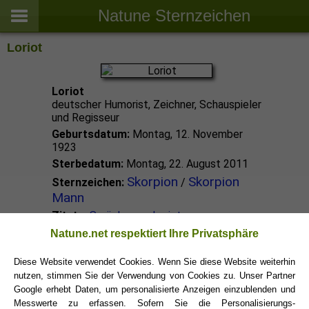
Natune Sternzeichen
Loriot
Loriot
deutscher Humorist, Zeichner, Schauspieler
und Regisseur
Geburtsdatum:
Montag, 12. November
1923
Sterbedatum:
Montag, 22. August 2011
Skorpion
Skorpion
Sternzeichen:
/
Mann
Zitate:
Sprüche von Loriot
Natune.net respektiert Ihre Privatsphäre
Skorpion Promis
Diese Website verwendet Cookies. Wenn Sie diese Website weiterhin
nutzen, stimmen Sie der Verwendung von Cookies zu. Unser Partner
Google erhebt Daten, um personalisierte Anzeigen einzublenden und
Skorpion Sternzeichen
Messwerte zu erfassen. Sofern Sie die Personalisierungs-