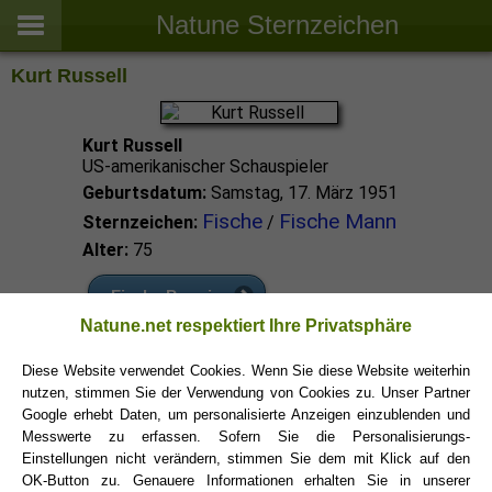
Natune Sternzeichen
Kurt Russell
Kurt Russell
US-amerikanischer Schauspieler
Geburtsdatum:
Samstag, 17. März 1951
Fische
Fische Mann
Sternzeichen:
/
Alter:
75
Fische Promis
Natune.net respektiert Ihre Privatsphäre
Fische Sternzeichen
Diese Website verwendet Cookies. Wenn Sie diese Website weiterhin
nutzen, stimmen Sie der Verwendung von Cookies zu. Unser Partner
Google erhebt Daten, um personalisierte Anzeigen einzublenden und
Messwerte zu erfassen. Sofern Sie die Personalisierungs-
Einstellungen nicht verändern, stimmen Sie dem mit Klick auf den
OK-Button zu. Genauere Informationen erhalten Sie in unserer