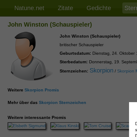
Natune.net
Zitate
Gedichte
Ster
John Winston (Schauspieler)
John Winston (Schauspieler)
britischer Schauspieler
Geburtsdatum:
Dienstag, 24. Oktober
Sterbedatum:
Donnerstag, 19. Septem
Skorpion
Sternzeichen:
/
Skorpion
Weitere
Skorpion Promis
Mehr über das
Skorpion Sternzeichen
Weitere interessante Promis