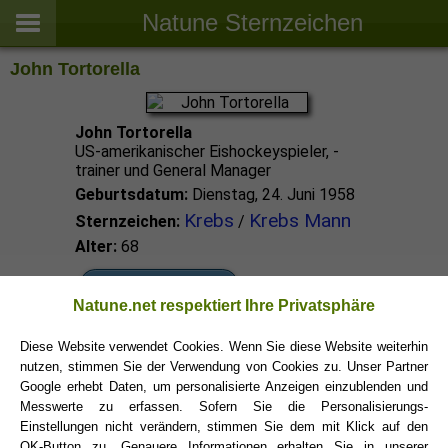
Natune Sternzeichen
John Tortorella
John Tortorella
US-amerikanischer Eishockeyspieler, -
trainer und General Manager
Geburtsdatum:
Dienstag, 24. Juni 1958
Krebs
Krebs Mann
Sternzeichen:
/
Alter:
68
Krebs Promis
Natune.net respektiert Ihre Privatsphäre
Diese Website verwendet Cookies. Wenn Sie diese Website weiterhin
Krebs Sternzeichen
nutzen, stimmen Sie der Verwendung von Cookies zu. Unser Partner
Google erhebt Daten, um personalisierte Anzeigen einzublenden und
Messwerte zu erfassen. Sofern Sie die Personalisierungs-
Einstellungen nicht verändern, stimmen Sie dem mit Klick auf den
OK-Button zu. Genauere Informationen erhalten Sie in unserer