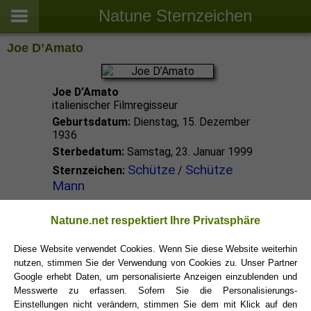
Natune Sternzeichen
Joe D’Amato
Joe D’Amato
italienischer Filmregisseur
Geburtsdatum:
Dienstag, 15. Dezember
1936
Sterbedatum:
Samstag, 23. Januar 1999
Schütze
Schütze
Sternzeichen:
/
Mann
Schütze Promis
Natune.net respektiert Ihre Privatsphäre
Diese Website verwendet Cookies. Wenn Sie diese Website weiterhin
nutzen, stimmen Sie der Verwendung von Cookies zu. Unser Partner
Schütze Sternzeichen
Google erhebt Daten, um personalisierte Anzeigen einzublenden und
Messwerte zu erfassen. Sofern Sie die Personalisierungs-
Einstellungen nicht verändern, stimmen Sie dem mit Klick auf den