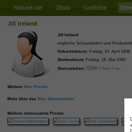
Natune.net
Zitate
Gedichte
Ster
Jill Ireland
Jill Ireland
englische Schauspielern und Produzent
Geburtsdatum:
Freitag, 24. April 1936
Sterbedatum:
Freitag, 18. Mai 1990
Stier
Sternzeichen:
/
Stier Frau
Weitere
Stier Promis
Mehr über das
Stier Sternzeichen
Weitere interessante Promis