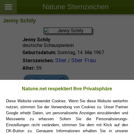
Natune Sternzeichen
Jenny Schily
Jenny Schily
deutsche Schauspielerin
Geburtsdatum:
Sonntag, 14. Mai 1967
Stier
Stier Frau
Sternzeichen:
/
Alter:
59
Stier Promis
Natune.net respektiert Ihre Privatsphäre
Stier Sternzeichen
Diese Website verwendet Cookies. Wenn Sie diese Website weiterhin
nutzen, stimmen Sie der Verwendung von Cookies zu. Unser Partner
Google erhebt Daten, um personalisierte Anzeigen einzublenden und
Messwerte zu erfassen. Sofern Sie die Personalisierungs-
Einstellungen nicht verändern, stimmen Sie dem mit Klick auf den
OK-Button zu. Genauere Informationen erhalten Sie in unserer