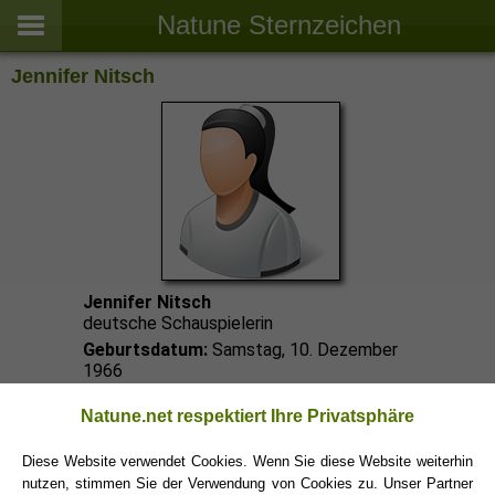
Natune Sternzeichen
Jennifer Nitsch
Jennifer Nitsch
deutsche Schauspielerin
Geburtsdatum:
Samstag, 10. Dezember
1966
Sterbedatum:
Sonntag, 13. Juni 2004
Natune.net respektiert Ihre Privatsphäre
Schütze
Schütze Frau
Sternzeichen:
/
Diese Website verwendet Cookies. Wenn Sie diese Website weiterhin
Schütze Promis
nutzen, stimmen Sie der Verwendung von Cookies zu. Unser Partner