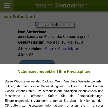
Natune Sternzeichen
Ivan Sutherland
Ivan Sutherland
amerikanischer Pionier der Computergrafik
Geburtsdatum:
Montag, 16. Mai 1938
Stier
Stier Mann
Sternzeichen:
/
Alter:
88
Stier Promis
Natune.net respektiert Ihre Privatsphäre
Stier Sternzeichen
Diese Website verwendet Cookies. Wenn Sie diese Website weiterhin
nutzen, stimmen Sie der Verwendung von Cookies zu. Unser Partner
Google erhebt Daten, um personalisierte Anzeigen einzublenden und
Messwerte zu erfassen. Sofern Sie die Personalisierungs-
Einstellungen nicht verändern, stimmen Sie dem mit Klick auf den
OK-Button zu. Genauere Informationen erhalten Sie in unserer