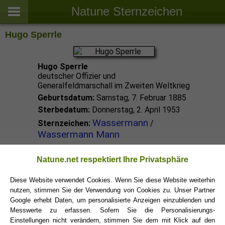
Natune Sternzeichen
Hugo Sperrle
Hugo Sperrle
deutscher Offizier und
Generalfeldmarschall im Zweiten Weltkrieg
Geburtsdatum:
Samstag, 7. Februar 1885
Sterbedatum:
Donnerstag, 2. April 1953
Wassermann
Sternzeichen:
/
Wassermann Mann
Wassermann Promis
Natune.net respektiert Ihre Privatsphäre
Diese Website verwendet Cookies. Wenn Sie diese Website weiterhin
nutzen, stimmen Sie der Verwendung von Cookies zu. Unser Partner
Wassermann Sternzeichen
Google erhebt Daten, um personalisierte Anzeigen einzublenden und
Messwerte zu erfassen. Sofern Sie die Personalisierungs-
Einstellungen nicht verändern, stimmen Sie dem mit Klick auf den