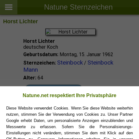
Natune Sternzeichen
Horst Lichter
Horst Lichter
deutscher Koch
Geburtsdatum:
Montag, 15. Januar 1962
Steinbock
Steinbock
Sternzeichen:
/
Mann
Alter:
64
Steinbock Promis
Natune.net respektiert Ihre Privatsphäre
Diese Website verwendet Cookies. Wenn Sie diese Website weiterhin
Steinbock Sternzeichen
nutzen, stimmen Sie der Verwendung von Cookies zu. Unser Partner
Google erhebt Daten, um personalisierte Anzeigen einzublenden und
Messwerte zu erfassen. Sofern Sie die Personalisierungs-
Einstellungen nicht verändern, stimmen Sie dem mit Klick auf den