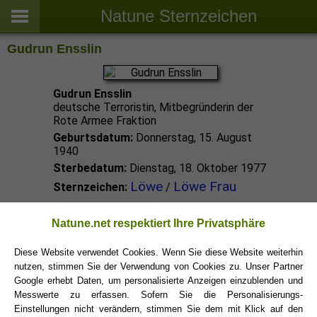
Natune Sternzeichen
Gudrun Ensslin
Gudrun Ensslin
deutsche Terroristin, Mitbegründerin der
Rote Armee Fraktion
Geburtsdatum:
Donnerstag, 15. August
1940
Sterbedatum:
Dienstag, 18. Oktober 1977
Löwe
Löwe Frau
Sternzeichen:
/
Löwe Promis
Natune.net respektiert Ihre Privatsphäre
Diese Website verwendet Cookies. Wenn Sie diese Website weiterhin
Löwe Sternzeichen
nutzen, stimmen Sie der Verwendung von Cookies zu. Unser Partner
Google erhebt Daten, um personalisierte Anzeigen einzublenden und
Messwerte zu erfassen. Sofern Sie die Personalisierungs-
Einstellungen nicht verändern, stimmen Sie dem mit Klick auf den