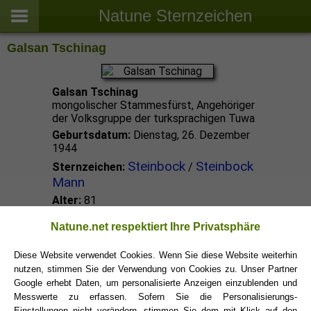
Natune Sternzeichen
Galsan Tschinag
Galsan Tschinag
mongolischer Stammesfürst, Angehöriger
der Volksgruppe der turksprachigen Tuwa
Geburtsdatum:
Dienstag, 26. Dezember
1944
Steinbock
Steinbock
Sternzeichen:
/
Mann
Alter:
81
Natune.net respektiert Ihre Privatsphäre
Steinbock Promis
Diese Website verwendet Cookies. Wenn Sie diese Website weiterhin
nutzen, stimmen Sie der Verwendung von Cookies zu. Unser Partner
Steinbock Sternzeichen
Google erhebt Daten, um personalisierte Anzeigen einzublenden und
Messwerte zu erfassen. Sofern Sie die Personalisierungs-
Einstellungen nicht verändern, stimmen Sie dem mit Klick auf den