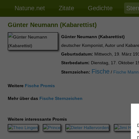
Natune.net
Zitate
Gedichte
Ster
Günter Neumann (Kabarettist)
Günter Neumann (Kabarettist)
deutscher Komponist, Autor und Kabaret
Geburtsdatum:
Mittwoch, 19. März 19
Sterbedatum:
Dienstag, 17. Oktober 1
Fische
Sternzeichen:
/
Fische Mann
Weitere
Fische Promis
Mehr über das
Fische Sternzeichen
Weitere interessante Promis