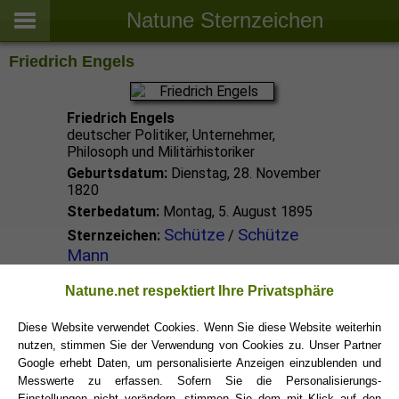
Natune Sternzeichen
Friedrich Engels
Friedrich Engels
deutscher Politiker, Unternehmer,
Philosoph und Militärhistoriker
Geburtsdatum:
Dienstag, 28. November
1820
Sterbedatum:
Montag, 5. August 1895
Schütze
Schütze
Sternzeichen:
/
Mann
Natune.net respektiert Ihre Privatsphäre
Schütze Promis
Diese Website verwendet Cookies. Wenn Sie diese Website weiterhin
nutzen, stimmen Sie der Verwendung von Cookies zu. Unser Partner
Schütze Sternzeichen
Google erhebt Daten, um personalisierte Anzeigen einzublenden und
Messwerte zu erfassen. Sofern Sie die Personalisierungs-
Einstellungen nicht verändern, stimmen Sie dem mit Klick auf den