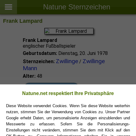
Natune Sternzeichen
Frank Lampard
Frank Lampard
englischer Fußballspieler
Geburtsdatum:
Dienstag, 20. Juni 1978
Zwillinge
Zwillinge
Sternzeichen:
/
Mann
Alter:
48
Zwillinge Promis
Natune.net respektiert Ihre Privatsphäre
Diese Website verwendet Cookies. Wenn Sie diese Website weiterhin
Zwillinge Sternzeichen
nutzen, stimmen Sie der Verwendung von Cookies zu. Unser Partner
Google erhebt Daten, um personalisierte Anzeigen einzublenden und
Messwerte zu erfassen. Sofern Sie die Personalisierungs-
Einstellungen nicht verändern, stimmen Sie dem mit Klick auf den