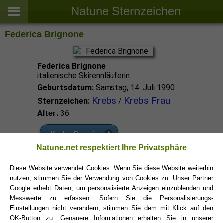
Natune Sternzeichen
Federica Brignone
Federica Brignone
italienische Skirennläuferin
Geburtsdatum:
Samstag, 14. Juli 1990
Krebs
Krebs Frau
Sternzeichen:
/
Alter:
36
Krebs Promis
Natune.net respektiert Ihre Privatsphäre
Krebs Sternzeichen
Diese Website verwendet Cookies. Wenn Sie diese Website weiterhin
nutzen, stimmen Sie der Verwendung von Cookies zu. Unser Partner
Google erhebt Daten, um personalisierte Anzeigen einzublenden und
Messwerte zu erfassen. Sofern Sie die Personalisierungs-
Einstellungen nicht verändern, stimmen Sie dem mit Klick auf den
OK-Button zu. Genauere Informationen erhalten Sie in unserer