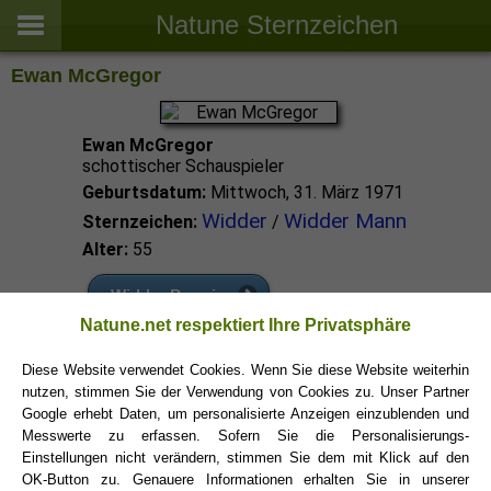
Natune Sternzeichen
Ewan McGregor
Ewan McGregor
schottischer Schauspieler
Geburtsdatum:
Mittwoch, 31. März 1971
Widder
Widder Mann
Sternzeichen:
/
Alter:
55
Widder Promis
Natune.net respektiert Ihre Privatsphäre
Widder Sternzeichen
Diese Website verwendet Cookies. Wenn Sie diese Website weiterhin
nutzen, stimmen Sie der Verwendung von Cookies zu. Unser Partner
Google erhebt Daten, um personalisierte Anzeigen einzublenden und
Messwerte zu erfassen. Sofern Sie die Personalisierungs-
Einstellungen nicht verändern, stimmen Sie dem mit Klick auf den
OK-Button zu. Genauere Informationen erhalten Sie in unserer