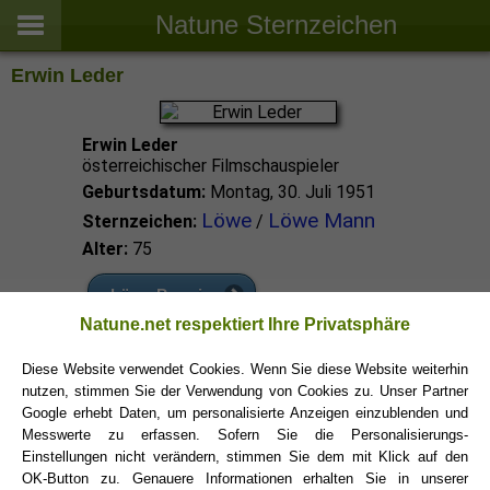
Natune Sternzeichen
Erwin Leder
Erwin Leder
österreichischer Filmschauspieler
Geburtsdatum:
Montag, 30. Juli 1951
Löwe
Löwe Mann
Sternzeichen:
/
Alter:
75
Löwe Promis
Natune.net respektiert Ihre Privatsphäre
Löwe Sternzeichen
Diese Website verwendet Cookies. Wenn Sie diese Website weiterhin
nutzen, stimmen Sie der Verwendung von Cookies zu. Unser Partner
Google erhebt Daten, um personalisierte Anzeigen einzublenden und
Messwerte zu erfassen. Sofern Sie die Personalisierungs-
Einstellungen nicht verändern, stimmen Sie dem mit Klick auf den
OK-Button zu. Genauere Informationen erhalten Sie in unserer