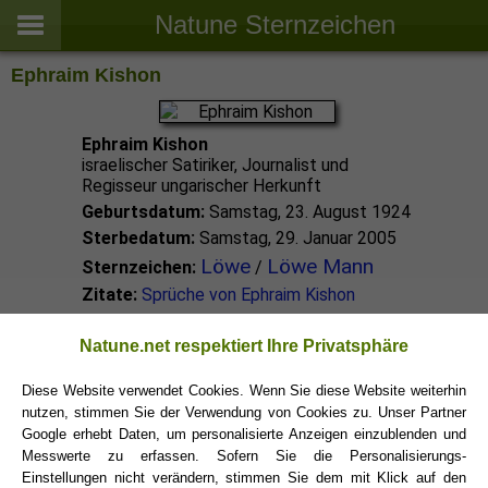
Natune Sternzeichen
Ephraim Kishon
Ephraim Kishon
israelischer Satiriker, Journalist und
Regisseur ungarischer Herkunft
Geburtsdatum:
Samstag, 23. August 1924
Sterbedatum:
Samstag, 29. Januar 2005
Löwe
Löwe Mann
Sternzeichen:
/
Zitate:
Sprüche von Ephraim Kishon
Löwe Promis
Natune.net respektiert Ihre Privatsphäre
Diese Website verwendet Cookies. Wenn Sie diese Website weiterhin
nutzen, stimmen Sie der Verwendung von Cookies zu. Unser Partner
Löwe Sternzeichen
Google erhebt Daten, um personalisierte Anzeigen einzublenden und
Messwerte zu erfassen. Sofern Sie die Personalisierungs-
Einstellungen nicht verändern, stimmen Sie dem mit Klick auf den