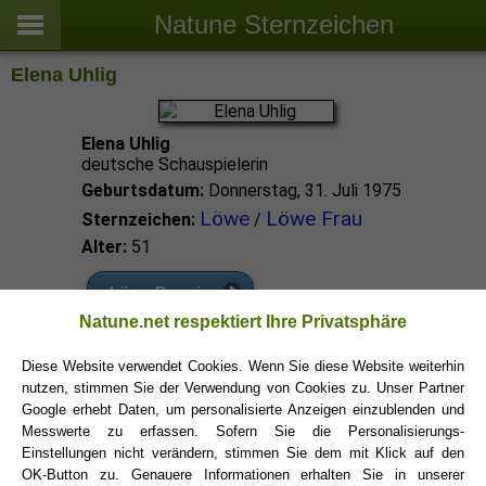
Natune Sternzeichen
Elena Uhlig
Elena Uhlig
deutsche Schauspielerin
Geburtsdatum:
Donnerstag, 31. Juli 1975
Löwe
Löwe Frau
Sternzeichen:
/
Alter:
51
Löwe Promis
Natune.net respektiert Ihre Privatsphäre
Löwe Sternzeichen
Diese Website verwendet Cookies. Wenn Sie diese Website weiterhin
nutzen, stimmen Sie der Verwendung von Cookies zu. Unser Partner
Google erhebt Daten, um personalisierte Anzeigen einzublenden und
Messwerte zu erfassen. Sofern Sie die Personalisierungs-
Einstellungen nicht verändern, stimmen Sie dem mit Klick auf den
OK-Button zu. Genauere Informationen erhalten Sie in unserer