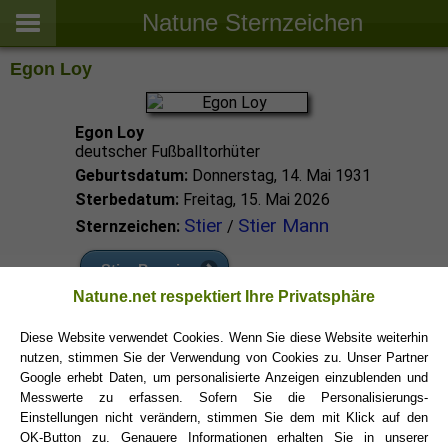
Natune Sternzeichen
Egon Loy
Egon Loy
deutscher Fußballtorhüter
Geburtsdatum:
Donnerstag, 14. Mai 1931
Sterbedatum:
Freitag, 15. Mai 2026
Stier
Stier Mann
Sternzeichen:
/
Stier Promis
Natune.net respektiert Ihre Privatsphäre
Stier Sternzeichen
Diese Website verwendet Cookies. Wenn Sie diese Website weiterhin
nutzen, stimmen Sie der Verwendung von Cookies zu. Unser Partner
Google erhebt Daten, um personalisierte Anzeigen einzublenden und
Messwerte zu erfassen. Sofern Sie die Personalisierungs-
Einstellungen nicht verändern, stimmen Sie dem mit Klick auf den
OK-Button zu. Genauere Informationen erhalten Sie in unserer