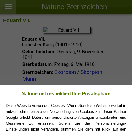
Natune Sternzeichen
Eduard VII.
Eduard VII.
britischer König (1901–1910)
Geburtsdatum:
Dienstag, 9. November
1841
Sterbedatum:
Freitag, 6. Mai 1910
Skorpion
Skorpion
Sternzeichen:
/
Mann
Skorpion Promis
Natune.net respektiert Ihre Privatsphäre
Diese Website verwendet Cookies. Wenn Sie diese Website weiterhin
nutzen, stimmen Sie der Verwendung von Cookies zu. Unser Partner
Skorpion Sternzeichen
Google erhebt Daten, um personalisierte Anzeigen einzublenden und
Messwerte zu erfassen. Sofern Sie die Personalisierungs-
Einstellungen nicht verändern, stimmen Sie dem mit Klick auf den