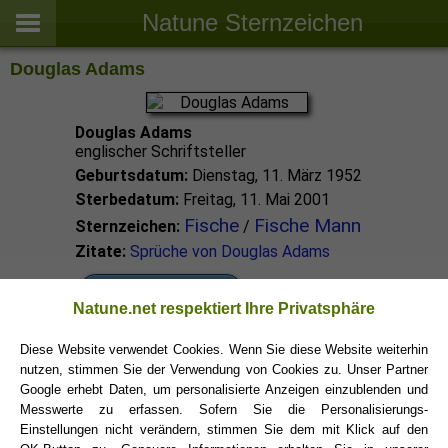
Natune Sternzeichen
Douglas Adams
Douglas Adams
englischer Schriftsteller
Geburtsdatum:
Dienstag, 11. März 1952
Sterbedatum:
Freitag, 11. Mai 2001
Fische
Fische Mann
Sternzeichen:
/
Zitate:
Sprüche von Douglas Adams
Fische Promis
Natune.net respektiert Ihre Privatsphäre
Diese Website verwendet Cookies. Wenn Sie diese Website weiterhin
Fische Sternzeichen
nutzen, stimmen Sie der Verwendung von Cookies zu. Unser Partner
Google erhebt Daten, um personalisierte Anzeigen einzublenden und
Messwerte zu erfassen. Sofern Sie die Personalisierungs-
Einstellungen nicht verändern, stimmen Sie dem mit Klick auf den