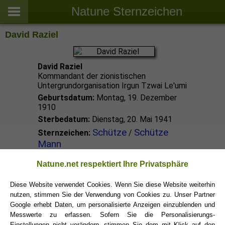
Natune Sternzeichen
David Raziel
David Raziel
Kommandant der zionistischen
Untergrundorganisation Irgun Tzwai Le'umi
Geburtsdatum:
Montag, 19. Dezember
1910
Sterbedatum:
Dienstag, 20. Mai 1941
Schütze
Schütze
Sternzeichen:
/
Mann
Natune.net respektiert Ihre Privatsphäre
Schütze Promis
Diese Website verwendet Cookies. Wenn Sie diese Website weiterhin
nutzen, stimmen Sie der Verwendung von Cookies zu. Unser Partner
Schütze Sternzeichen
Google erhebt Daten, um personalisierte Anzeigen einzublenden und
Messwerte zu erfassen. Sofern Sie die Personalisierungs-
Einstellungen nicht verändern, stimmen Sie dem mit Klick auf den