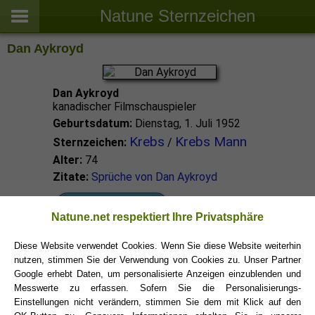
Natune Sternzeichen
Dan Aykroyd
Dan Aykroyd
kanadischer Filmschauspieler
Geburtsdatum:
Dienstag, 1. Juli 1952
Krebs
Krebs Mann
Sternzeichen:
/
Alter:
74
Zitate:
Sprüche von Dan Aykroyd
Krebs Promis
Natune.net respektiert Ihre Privatsphäre
Diese Website verwendet Cookies. Wenn Sie diese Website weiterhin
Krebs Sternzeichen
nutzen, stimmen Sie der Verwendung von Cookies zu. Unser Partner
Google erhebt Daten, um personalisierte Anzeigen einzublenden und
Messwerte zu erfassen. Sofern Sie die Personalisierungs-
Einstellungen nicht verändern, stimmen Sie dem mit Klick auf den