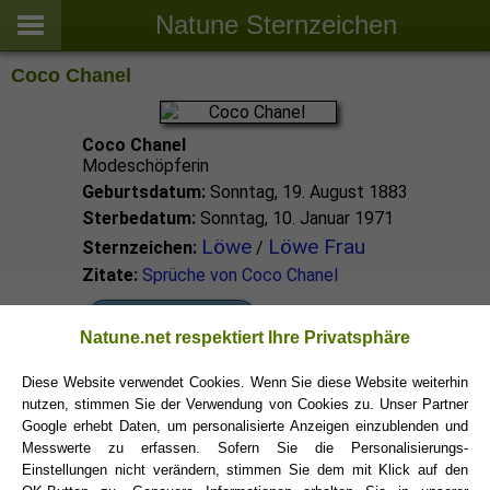
Natune Sternzeichen
Coco Chanel
Coco Chanel
Modeschöpferin
Geburtsdatum:
Sonntag, 19. August 1883
Sterbedatum:
Sonntag, 10. Januar 1971
Löwe
Löwe Frau
Sternzeichen:
/
Zitate:
Sprüche von Coco Chanel
Löwe Promis
Natune.net respektiert Ihre Privatsphäre
Diese Website verwendet Cookies. Wenn Sie diese Website weiterhin
Löwe Sternzeichen
nutzen, stimmen Sie der Verwendung von Cookies zu. Unser Partner
Google erhebt Daten, um personalisierte Anzeigen einzublenden und
Messwerte zu erfassen. Sofern Sie die Personalisierungs-
Einstellungen nicht verändern, stimmen Sie dem mit Klick auf den