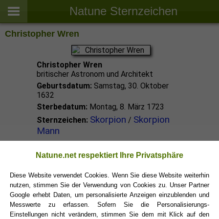
Natune Sternzeichen
Christopher Wren
Christopher Wren
britischer Astronom und Architekt
Geburtsdatum:
Samstag, 30. Oktober
1632
Sterbedatum:
Montag, 8. März 1723
Skorpion
Skorpion
Sternzeichen:
/
Mann
Skorpion Promis
Natune.net respektiert Ihre Privatsphäre
Diese Website verwendet Cookies. Wenn Sie diese Website weiterhin
nutzen, stimmen Sie der Verwendung von Cookies zu. Unser Partner
Skorpion Sternzeichen
Google erhebt Daten, um personalisierte Anzeigen einzublenden und
Messwerte zu erfassen. Sofern Sie die Personalisierungs-
Einstellungen nicht verändern, stimmen Sie dem mit Klick auf den