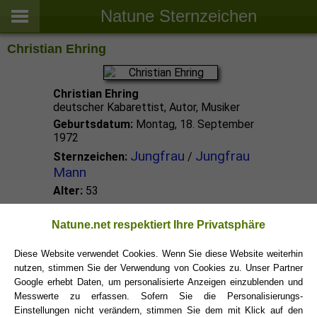
Natune Sternzeichen
Christian Ehring
Christian Ehring
deutscher Kabarettist, Autor, Musiker
Geburtsdatum:
Montag, 18. September
1972
Jungfrau
Jungfrau
Sternzeichen:
/
Mann
Alter:
53
Jungfrau Promis
Natune.net respektiert Ihre Privatsphäre
Diese Website verwendet Cookies. Wenn Sie diese Website weiterhin
nutzen, stimmen Sie der Verwendung von Cookies zu. Unser Partner
Jungfrau Sternzeichen
Google erhebt Daten, um personalisierte Anzeigen einzublenden und
Messwerte zu erfassen. Sofern Sie die Personalisierungs-
Einstellungen nicht verändern, stimmen Sie dem mit Klick auf den