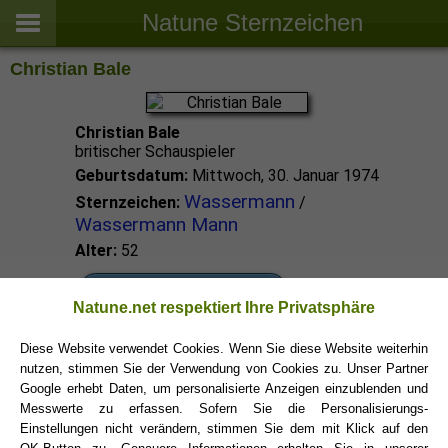
Natune Sternzeichen
Christian Bale
Christian Bale
britischer Schauspieler
Geburtsdatum:
Mittwoch, 30. Januar 1974
Wassermann
Sternzeichen:
/
Wassermann Mann
Alter:
52
Wassermann Promis
Natune.net respektiert Ihre Privatsphäre
Diese Website verwendet Cookies. Wenn Sie diese Website weiterhin
Wassermann Sternzeichen
nutzen, stimmen Sie der Verwendung von Cookies zu. Unser Partner
Google erhebt Daten, um personalisierte Anzeigen einzublenden und
Messwerte zu erfassen. Sofern Sie die Personalisierungs-
Einstellungen nicht verändern, stimmen Sie dem mit Klick auf den