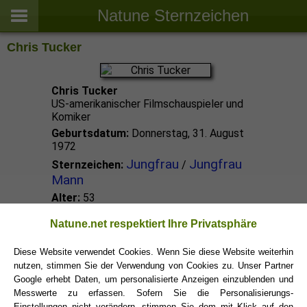
Natune Sternzeichen
Chris Tucker
Chris Tucker
US-amerikanischer Filmschauspieler und
Komiker
Geburtsdatum:
Donnerstag, 31. August
1972
Jungfrau
Jungfrau
Sternzeichen:
/
Mann
Alter:
53
Natune.net respektiert Ihre Privatsphäre
Jungfrau Promis
Diese Website verwendet Cookies. Wenn Sie diese Website weiterhin
nutzen, stimmen Sie der Verwendung von Cookies zu. Unser Partner
Jungfrau Sternzeichen
Google erhebt Daten, um personalisierte Anzeigen einzublenden und
Messwerte zu erfassen. Sofern Sie die Personalisierungs-
Einstellungen nicht verändern, stimmen Sie dem mit Klick auf den