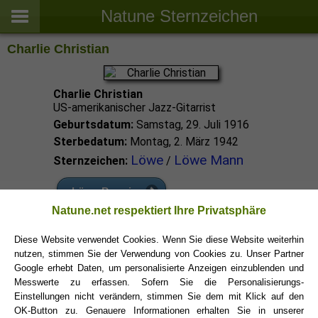
Natune Sternzeichen
Charlie Christian
Charlie Christian
US-amerikanischer Jazz-Gitarrist
Geburtsdatum:
Samstag, 29. Juli 1916
Sterbedatum:
Montag, 2. März 1942
Löwe
Löwe Mann
Sternzeichen:
/
Löwe Promis
Natune.net respektiert Ihre Privatsphäre
Löwe Sternzeichen
Diese Website verwendet Cookies. Wenn Sie diese Website weiterhin
nutzen, stimmen Sie der Verwendung von Cookies zu. Unser Partner
Google erhebt Daten, um personalisierte Anzeigen einzublenden und
Messwerte zu erfassen. Sofern Sie die Personalisierungs-
Einstellungen nicht verändern, stimmen Sie dem mit Klick auf den
OK-Button zu. Genauere Informationen erhalten Sie in unserer