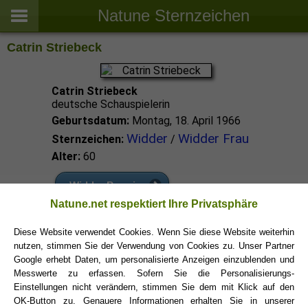
Natune Sternzeichen
Catrin Striebeck
Catrin Striebeck
deutsche Schauspielerin
Geburtsdatum:
Montag, 18. April 1966
Widder
Widder Frau
Sternzeichen:
/
Alter:
60
Widder Promis
Natune.net respektiert Ihre Privatsphäre
Widder Sternzeichen
Diese Website verwendet Cookies. Wenn Sie diese Website weiterhin
nutzen, stimmen Sie der Verwendung von Cookies zu. Unser Partner
Google erhebt Daten, um personalisierte Anzeigen einzublenden und
Messwerte zu erfassen. Sofern Sie die Personalisierungs-
Einstellungen nicht verändern, stimmen Sie dem mit Klick auf den
OK-Button zu. Genauere Informationen erhalten Sie in unserer