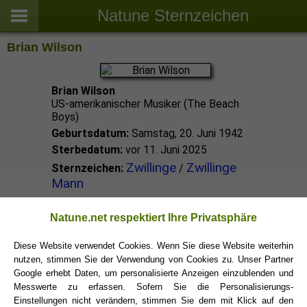
Natune Sternzeichen
Brian Wilson
Brian Wilson
US-amerikanischer Musiker (The Beach
Boys)
Geburtsdatum:
Samstag, 20. Juni 1942
Sterbedatum:
vor 11. Juni 2025
Zwillinge
Zwillinge
Sternzeichen:
/
Mann
Zwillinge Promis
Natune.net respektiert Ihre Privatsphäre
Diese Website verwendet Cookies. Wenn Sie diese Website weiterhin
nutzen, stimmen Sie der Verwendung von Cookies zu. Unser Partner
Zwillinge Sternzeichen
Google erhebt Daten, um personalisierte Anzeigen einzublenden und
Messwerte zu erfassen. Sofern Sie die Personalisierungs-
Einstellungen nicht verändern, stimmen Sie dem mit Klick auf den