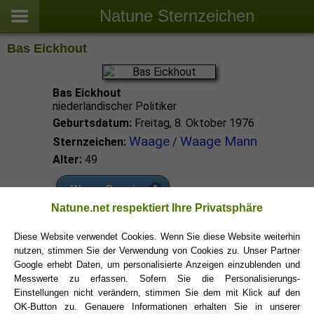
Natune Sternzeichen
Bas Eickhout
Bas Eickhout
niederländischer Politiker
Geburtsdatum:
Freitag, 8. Oktober 1976
Waage
Waage Mann
Sternzeichen:
/
Alter:
49
Waage Promis
Natune.net respektiert Ihre Privatsphäre
Waage Sternzeichen
Diese Website verwendet Cookies. Wenn Sie diese Website weiterhin
nutzen, stimmen Sie der Verwendung von Cookies zu. Unser Partner
Google erhebt Daten, um personalisierte Anzeigen einzublenden und
Messwerte zu erfassen. Sofern Sie die Personalisierungs-
Einstellungen nicht verändern, stimmen Sie dem mit Klick auf den
OK-Button zu. Genauere Informationen erhalten Sie in unserer