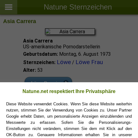
Natune Sternzeichen
Asia Carrera
Asia Carrera
US-amerikanische Pornodarstellerin
Geburtsdatum:
Montag, 6. August 1973
Löwe
Löwe Frau
Sternzeichen:
/
Alter:
53
Löwe Promis
Natune.net respektiert Ihre Privatsphäre
Löwe Sternzeichen
Diese Website verwendet Cookies. Wenn Sie diese Website weiterhin
nutzen, stimmen Sie der Verwendung von Cookies zu. Unser Partner
Google erhebt Daten, um personalisierte Anzeigen einzublenden und
Messwerte zu erfassen. Sofern Sie die Personalisierungs-
Einstellungen nicht verändern, stimmen Sie dem mit Klick auf den
OK-Button zu. Genauere Informationen erhalten Sie in unserer