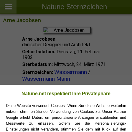
Natune Sternzeichen
Arne Jacobsen
Arne Jacobsen
dänischer Designer und Architekt
Geburtsdatum:
Dienstag, 11. Februar
1902
Sterbedatum:
Mittwoch, 24. März 1971
Wassermann
Sternzeichen:
/
Wassermann Mann
Wassermann Promis
Natune.net respektiert Ihre Privatsphäre
Diese Website verwendet Cookies. Wenn Sie diese Website weiterhin
nutzen, stimmen Sie der Verwendung von Cookies zu. Unser Partner
Wassermann Sternzeichen
Google erhebt Daten, um personalisierte Anzeigen einzublenden und
Messwerte zu erfassen. Sofern Sie die Personalisierungs-
Einstellungen nicht verändern, stimmen Sie dem mit Klick auf den