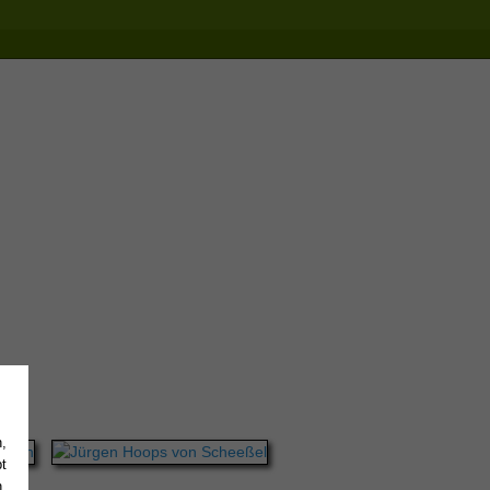
,
t
.