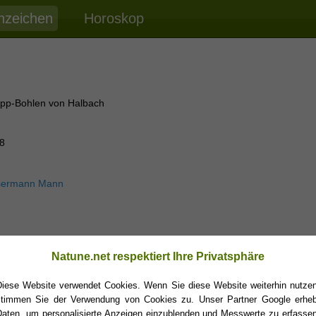
nzeichen
Horoskop
upp-Bohlen von Halbach
8
ermann Mann
Natune.net respektiert Ihre Privatsphäre
Diese Website verwendet Cookies. Wenn Sie diese Website weiterhin nutzen
stimmen Sie der Verwendung von Cookies zu. Unser Partner Google erheb
Daten, um personalisierte Anzeigen einzublenden und Messwerte zu erfassen