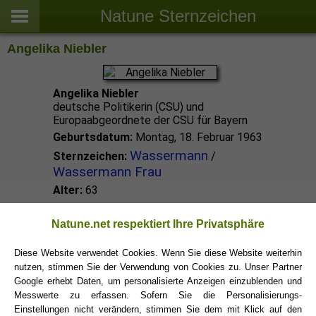
Natune Sternzeichen
Angelika Niebler
Angelika Niebler
deutsche Politikerin (CSU) und
Europaabgeordnete der CSU für Bayern
Geburtsdatum:
Montag, 18. Februar 1963
Wassermann
Sternzeichen:
/
Wassermann Frau
Alter:
63
Wassermann Promis
Natune.net respektiert Ihre Privatsphäre
Diese Website verwendet Cookies. Wenn Sie diese Website weiterhin
nutzen, stimmen Sie der Verwendung von Cookies zu. Unser Partner
Wassermann Sternzeichen
Google erhebt Daten, um personalisierte Anzeigen einzublenden und
Messwerte zu erfassen. Sofern Sie die Personalisierungs-
Einstellungen nicht verändern, stimmen Sie dem mit Klick auf den