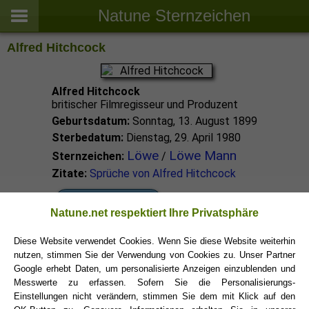
Natune Sternzeichen
Alfred Hitchcock
Alfred Hitchcock
britischer Filmregisseur und Produzent
Geburtsdatum:
Sonntag, 13. August 1899
Sterbedatum:
Dienstag, 29. April 1980
Löwe
Löwe Mann
Sternzeichen:
/
Zitate:
Sprüche von Alfred Hitchcock
Löwe Promis
Natune.net respektiert Ihre Privatsphäre
Diese Website verwendet Cookies. Wenn Sie diese Website weiterhin
Löwe Sternzeichen
nutzen, stimmen Sie der Verwendung von Cookies zu. Unser Partner
Google erhebt Daten, um personalisierte Anzeigen einzublenden und
Messwerte zu erfassen. Sofern Sie die Personalisierungs-
Einstellungen nicht verändern, stimmen Sie dem mit Klick auf den