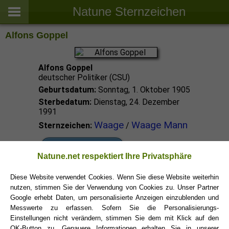
Natune Sternzeichen
Alfons Goppel
Alfons Goppel
deutscher Politiker (CSU)
Geburtsdatum:
Sonntag, 1. Oktober 1905
Sterbedatum:
Dienstag, 24. Dezember
1991
Waage
Waage Mann
Sternzeichen:
/
Waage Promis
Natune.net respektiert Ihre Privatsphäre
Diese Website verwendet Cookies. Wenn Sie diese Website weiterhin
Waage Sternzeichen
nutzen, stimmen Sie der Verwendung von Cookies zu. Unser Partner
Google erhebt Daten, um personalisierte Anzeigen einzublenden und
Messwerte zu erfassen. Sofern Sie die Personalisierungs-
Einstellungen nicht verändern, stimmen Sie dem mit Klick auf den
OK-Button zu. Genauere Informationen erhalten Sie in unserer