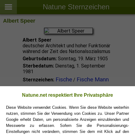
Natune Sternzeichen
Albert Speer
Albert Speer
deutscher Architekt und hoher Funktionär
während der Zeit des Nationalsozialismus
Geburtsdatum:
Sonntag, 19. März 1905
Sterbedatum:
Dienstag, 1. September
1981
Fische
Fische Mann
Sternzeichen:
/
Fische Promis
Natune.net respektiert Ihre Privatsphäre
Diese Website verwendet Cookies. Wenn Sie diese Website weiterhin
Fische Sternzeichen
nutzen, stimmen Sie der Verwendung von Cookies zu. Unser Partner
Google erhebt Daten, um personalisierte Anzeigen einzublenden und
Messwerte zu erfassen. Sofern Sie die Personalisierungs-
Einstellungen nicht verändern, stimmen Sie dem mit Klick auf den