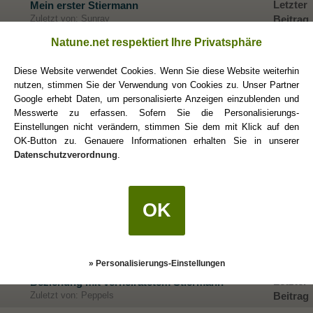
Letzter
Mein erster Stiermann
Zuletzt von: Sunray
Beitrag
Letzter
Natune.net respektiert Ihre Privatsphäre
Vertrauen...
Zuletzt von: Peppels
Beitrag
Diese Website verwendet Cookies. Wenn Sie diese Website weiterhin
Letzter
Mein Stiermann - Ein ewiges Rätsel
nutzen, stimmen Sie der Verwendung von Cookies zu. Unser Partner
Zuletzt von: fabi
Beitrag
Google erhebt Daten, um personalisierte Anzeigen einzublenden und
Messwerte zu erfassen. Sofern Sie die Personalisierungs-
Letzter
Der phlegmatische Stier
Einstellungen nicht verändern, stimmen Sie dem mit Klick auf den
Zuletzt von: Magdalena71
Beitrag
OK-Button zu. Genauere Informationen erhalten Sie in unserer
Letzter
Datenschutzverordnung
.
Stiermann... Ich versteh ihn nicht!
Zuletzt von: Peppels
Beitrag
Letzter
Stierfrau-Skorpionman: Fernbeziehung
OK
Zuletzt von: Peppels
Beitrag
Stier Mann, hat er Interesse und wie gewinne
Letzter
ich sein Herz?
Beitrag
Zuletzt von: Suni
» Personalisierungs-Einstellungen
Letzter
Beziehung mit verheiratetem Stiermann
Zuletzt von: Peppels
Beitrag