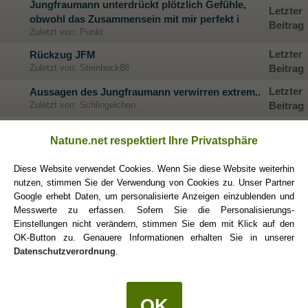
Jungfraumann unterdrückt plötzlich Gefühle,
Letzter
obwohl das Zusammensein mit mir perfekt i
Beitrag
Zuletzt von: Punkt
Letzter
Rückzug JFM
Zuletzt von: Steinbock88
Beitrag
Letzter
Aussagen des Jungfraumann verwirren extrem..
Zuletzt von: Schlingelchen
Beitrag
Letzter
Abfuhr eines JFM
Natune.net respektiert Ihre Privatsphäre
Zuletzt von: comeasyouare
Beitrag
JFM hat Angst vor einer festen Bindung mit
Diese Website verwendet Cookies. Wenn Sie diese Website weiterhin
Letzter
Widderdame - hält er mich hin?
nutzen, stimmen Sie der Verwendung von Cookies zu. Unser Partner
Beitrag
Zuletzt von: Schlingelchen
Google erhebt Daten, um personalisierte Anzeigen einzublenden und
Messwerte zu erfassen. Sofern Sie die Personalisierungs-
Jungfrau-Mann küsst mich nicht - ich verstehe
Letzter
Einstellungen nicht verändern, stimmen Sie dem mit Klick auf den
es nicht
Beitrag
OK-Button zu. Genauere Informationen erhalten Sie in unserer
Zuletzt von: Schlingelchen
Datenschutzverordnung
.
Löwe(w)-Jungfrau(m)-Beziehung; erste Krise,
Letzter
plötzlich und Rückzug (JFM)
Beitrag
Zuletzt von: Panthera_leo
OK