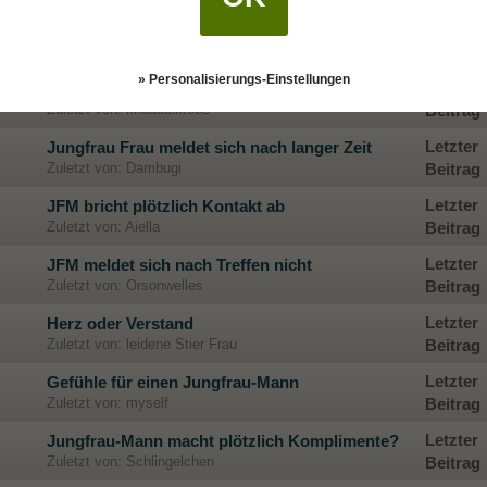
Jungfrauen der 3. Dekade - Wie verläuft für
Letzter
Euch 2017?
Beitrag
Zuletzt von: astro123
» Personalisierungs-Einstellungen
Letzter
Datingverhalten des Jungfraumanns-Tipps?
Zuletzt von: knuddelkrebs
Beitrag
Letzter
Jungfrau Frau meldet sich nach langer Zeit
Zuletzt von: Dambugi
Beitrag
Letzter
JFM bricht plötzlich Kontakt ab
Zuletzt von: Aiella
Beitrag
Letzter
JFM meldet sich nach Treffen nicht
Zuletzt von: Orsonwelles
Beitrag
Letzter
Herz oder Verstand
Zuletzt von: leidene Stier Frau
Beitrag
Letzter
Gefühle für einen Jungfrau-Mann
Zuletzt von: myself
Beitrag
Letzter
Jungfrau-Mann macht plötzlich Komplimente?
Zuletzt von: Schlingelchen
Beitrag