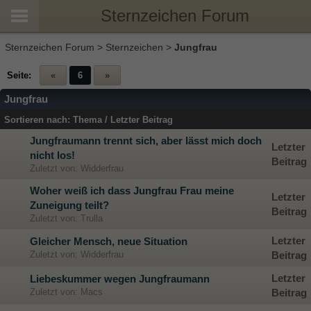
Sternzeichen Forum
Sternzeichen Forum
>
Sternzeichen
>
Jungfrau
Seite:
«
6
»
Jungfrau
Sortieren nach:
Thema
/
Letzter Beitrag
Jungfraumann trennt sich, aber lässt mich doch
Letzter
nicht los!
Beitrag
Zuletzt von: Widderfrau
Woher weiß ich dass Jungfrau Frau meine
Letzter
Zuneigung teilt?
Beitrag
Zuletzt von: Trulla
Letzter
Gleicher Mensch, neue Situation
Zuletzt von: Widderfrau
Beitrag
Letzter
Liebeskummer wegen Jungfraumann
Zuletzt von: Macs
Beitrag