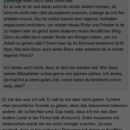
Zwillinge
eben auch zwei Gesichter.
Er ist wie er ist und daran wirst du nichts ändern können, du
wirst es wohl oder übel akzeptieren müssen, solange du mit ihm
arbeiten musst. Nur du selbst kannst dein eigenes Verhalten
anpassend verändern, um wieder etwas Ruhe und Frieden in dir
zu haben oder du gehst einen anderen neuen beruflichen Weg.
Denn du willst doch wieder freute am Morgen haben, um zur
Arbeit zu gehen oder? Denn hast du im Moment bestimmt nicht
hast. Hat dein Boss auch einen Boss oder arbeitest du in seiner
eigenen Firma?
Ich denke auch nicht, dass er dich los werden will. Wer lässt
seinen Blitzableiter schon gerne von dannen ziehen. Ich denke,
du machst ja einen guten Job, sonst wärst du bestimmt schon
weg, oder?
Er hat das was ich will. Er will es mir aber nicht geben. Scheint
eher persönliche Gründe zu geben, denn das bekommen teilweise
andere, die schlechter sind. Das heißt, dass ich mir das über
andere Leute in der Firma hole (Konzern). Dritte Instanzen mit
einbeziehen würde ihn nur noch zorniger machen. Ja man
munkelt, dass er bei vertrauten Personen mit denen er Konflikte