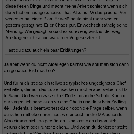
diese fiesen Dinge und macht meine Arbeit schlecht wenn sich
die Situation hochgeschaukelt hat. Also nur Widersprüche. Von
wegen er hat einen Plan. Er weiß heute nicht mehr was er
gestern gesagt hat. Er er Chaos pur. Er wechselt ständig seine
Meinung. Wie gesagt, sobald es schwierig wird, ist der weg.
Alle fragen sich schon warum er Vorgesetzter ist.
Hast du dazu auch ein paar Erklärungen?
Ja aber wenn du nicht widerlegen kannst wie soll man sich dann
ein genaues Bild machen?!
Und für mich ist das ein teilweise typisches ungeeignetes Chef
verhalten, der nur das Lob einsacken möchte aber selber nichts
tut/kann. Und wenn was schief läuft sind andre Schuld. Kann dir
nur sagen, ich habe auch so eine Chefin und dir is kein Zwilling
😂 . Jedenfalls beantwortest du dir doch die Frage selber, wenn
du schon mitbekommen hast wie er auch andre MA behandelt.
Also nimms nicht so persönlich. Und lass dich davon nicht
verunsichern oder runter ziehen....Und wenn du denkst er steht
dir beruflich im Weg bzw kann dir was kaputt machen, dann