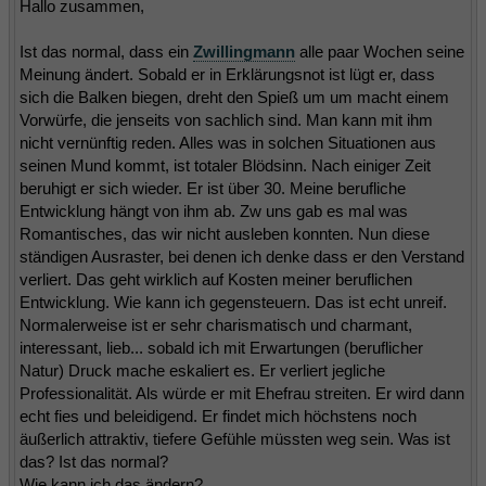
Hallo zusammen,
Ist das normal, dass ein
Zwillingmann
alle paar Wochen seine
Meinung ändert. Sobald er in Erklärungsnot ist lügt er, dass
sich die Balken biegen, dreht den Spieß um um macht einem
Vorwürfe, die jenseits von sachlich sind. Man kann mit ihm
nicht vernünftig reden. Alles was in solchen Situationen aus
seinen Mund kommt, ist totaler Blödsinn. Nach einiger Zeit
beruhigt er sich wieder. Er ist über 30. Meine berufliche
Entwicklung hängt von ihm ab. Zw uns gab es mal was
Romantisches, das wir nicht ausleben konnten. Nun diese
ständigen Ausraster, bei denen ich denke dass er den Verstand
verliert. Das geht wirklich auf Kosten meiner beruflichen
Entwicklung. Wie kann ich gegensteuern. Das ist echt unreif.
Normalerweise ist er sehr charismatisch und charmant,
interessant, lieb... sobald ich mit Erwartungen (beruflicher
Natur) Druck mache eskaliert es. Er verliert jegliche
Professionalität. Als würde er mit Ehefrau streiten. Er wird dann
echt fies und beleidigend. Er findet mich höchstens noch
äußerlich attraktiv, tiefere Gefühle müssten weg sein. Was ist
das? Ist das normal?
Wie kann ich das ändern?