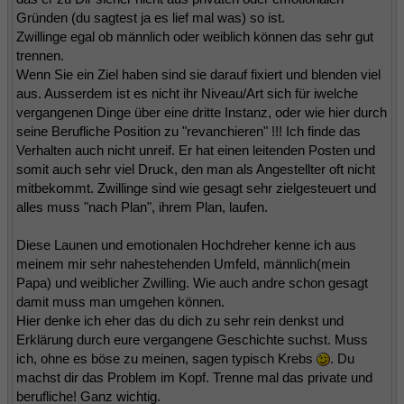
Gründen (du sagtest ja es lief mal was) so ist.
Zwillinge egal ob männlich oder weiblich können das sehr gut
trennen.
Wenn Sie ein Ziel haben sind sie darauf fixiert und blenden viel
aus. Ausserdem ist es nicht ihr Niveau/Art sich für iwelche
vergangenen Dinge über eine dritte Instanz, oder wie hier durch
seine Berufliche Position zu "revanchieren" !!! Ich finde das
Verhalten auch nicht unreif. Er hat einen leitenden Posten und
somit auch sehr viel Druck, den man als Angestellter oft nicht
mitbekommt. Zwillinge sind wie gesagt sehr zielgesteuert und
alles muss "nach Plan", ihrem Plan, laufen.
Diese Launen und emotionalen Hochdreher kenne ich aus
meinem mir sehr nahestehenden Umfeld, männlich(mein
Papa) und weiblicher Zwilling. Wie auch andre schon gesagt
damit muss man umgehen können.
Hier denke ich eher das du dich zu sehr rein denkst und
Erklärung durch eure vergangene Geschichte suchst. Muss
ich, ohne es böse zu meinen, sagen typisch Krebs
. Du
machst dir das Problem im Kopf. Trenne mal das private und
berufliche! Ganz wichtig.