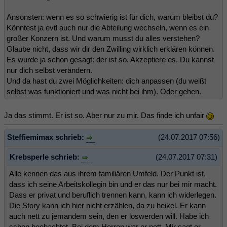
Ansonsten: wenn es so schwierig ist für dich, warum bleibst du?
Könntest ja evtl auch nur die Abteilung wechseln, wenn es ein
großer Konzern ist. Und warum musst du alles verstehen?
Glaube nicht, dass wir dir den Zwilling wirklich erklären können.
Es wurde ja schon gesagt: der ist so. Akzeptiere es. Du kannst
nur dich selbst verändern.
Und da hast du zwei Möglichkeiten: dich anpassen (du weißt
selbst was funktioniert und was nicht bei ihm). Oder gehen.
Ja das stimmt. Er ist so. Aber nur zu mir. Das finde ich unfair
Steffiemimax schrieb:
(24.07.2017 07:56)
Krebsperle schrieb:
(24.07.2017 07:31)
Alle kennen das aus ihrem familiären Umfeld. Der Punkt ist,
dass ich seine Arbeitskollegin bin und er das nur bei mir macht.
Dass er privat und beruflich trennen kann, kann ich widerlegen.
Die Story kann ich hier nicht erzählen, da zu heikel. Er kann
auch nett zu jemandem sein, den er loswerden will. Habe ich
schon beobachtet. Bei dem Herren war er nett. Mir sagt er