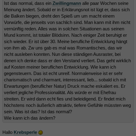
Ist das normal, dass ein
Zwillingmann
alle paar Wochen seine
Meinung ändert. Sobald er in Erklärungsnot ist lügt er, dass sich
die Balken biegen, dreht den Spieß um um macht einem
Vorwürfe, die jenseits von sachlich sind. Man kann mit ihm nicht
vernünftig reden. Alles was in solchen Situationen aus seinen
Mund kommt, ist totaler Blödsinn. Nach einiger Zeit beruhigt er
sich wieder. Er ist über 30. Meine berufliche Entwicklung hängt
von ihm ab. Zw uns gab es mal was Romantisches, das wir
nicht ausleben konnten. Nun diese ständigen Ausraster, bei
denen ich denke dass er den Verstand verliert. Das geht wirklich
auf Kosten meiner beruflichen Entwicklung. Wie kann ich
gegensteuern. Das ist echt unreif. Normalerweise ist er sehr
charismatisch und charmant, interessant, lieb... sobald ich mit
Erwartungen (beruflicher Natur) Druck mache eskaliert es. Er
verliert jegliche Professionalität. Als würde er mit Ehefrau
streiten. Er wird dann echt fies und beleidigend. Er findet mich
höchstens noch äußerlich attraktiv, tiefere Gefühle müssten weg
sein. Was ist das? Ist das normal?
Wie kann ich das ändern?
Hallo
Krebsperle