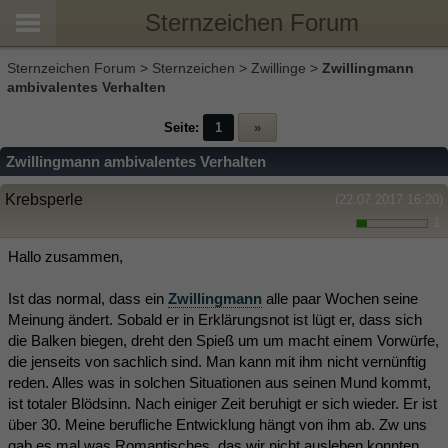
Sternzeichen Forum
Sternzeichen Forum
>
Sternzeichen
>
Zwillinge
>
Zwillingmann
ambivalentes Verhalten
Seite:
1
»
Zwillingmann ambivalentes Verhalten
Krebsperle
(22.07.2017 16:20)
1
Hallo zusammen,
Ist das normal, dass ein
Zwillingmann
alle paar Wochen seine
Meinung ändert. Sobald er in Erklärungsnot ist lügt er, dass sich
die Balken biegen, dreht den Spieß um um macht einem Vorwürfe,
die jenseits von sachlich sind. Man kann mit ihm nicht vernünftig
reden. Alles was in solchen Situationen aus seinen Mund kommt,
ist totaler Blödsinn. Nach einiger Zeit beruhigt er sich wieder. Er ist
über 30. Meine berufliche Entwicklung hängt von ihm ab. Zw uns
gab es mal was Romantisches, das wir nicht ausleben konnten.