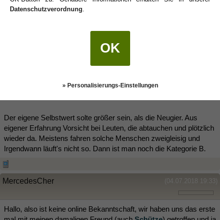
evtl. die Antwort auf die Frage selbst liefern. Ja und Tempo von 0-
Datenschutzverordnung
.
100 ist auch so eine Sache. Weil Andere in diesem
Geschwindigkeitsrausch nicht mitfahren.
OK
- Onlinebekanntschaft? Kritisch sein. Dinge hinterfragen. Nirgends
wird so viel geflunkert oder gelogen.
Ich tendiere zu Bartholomea. 2 Treffen ist nix, gerade nicht beim
» Personalisierungs-Einstellungen
Online Dating. Der wird das evtl. lau warm empfunden haben. Die
wahren Motive wird man nie erfahren.
Der eigene Selbstwert solte größer sein, als die Neugier. Aus
eigener Erfahrung Vorsicht bei Leuten, die abtauchen und plötzlich
wieder da. Meistens fahren solche Menschen zweigleisig und
Irgendwann läuft's nicht so. Dann ist man noch die Kategorie B.
MercedesCher
(04.07.2018 19:33)
Hallo, also ist keine online Bekanntschaft, wir haben uns das erste
mal mit meinen damaligen Freund (auch
Schütze
) getroffen und ja