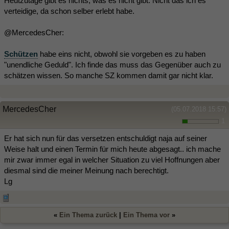
Heutzutage gibt es nichts, was es nicht gibt. Nicht das ich es
verteidige, da schon selber erlebt habe.
@MercedesCher:
Schützen
habe eins nicht, obwohl sie vorgeben es zu haben
"unendliche Geduld". Ich finde das muss das Gegenüber auch zu
schätzen wissen. So manche SZ kommen damit gar nicht klar.
MercedesCher
(05.07.2018 15:57)
1
Er hat sich nun für das versetzen entschuldigt naja auf seiner
Weise halt und einen Termin für mich heute abgesagt.. ich mache
mir zwar immer egal in welcher Situation zu viel Hoffnungen aber
diesmal sind die meiner Meinung nach berechtigt.
Lg
«
Ein Thema zurück
|
Ein Thema vor
»