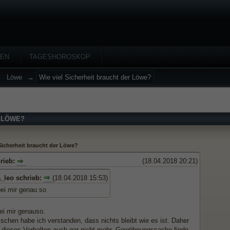
HEN
TAGESHOROSKOP
→
Löwe
→
Wie viel Sicherheit braucht der Löwe?
R LÖWE?
 Sicherheit braucht der Löwe?
rieb:
(18.04.2018 20:21)
_leo schrieb:
(18.04.2018 15:53)
bei mir genau so
ei mir genauso.
schen habe ich verstanden, dass nichts bleibt wie es ist. Daher
h dieses Verhalten auch gar nicht mehr. Gewöhnungssache finde