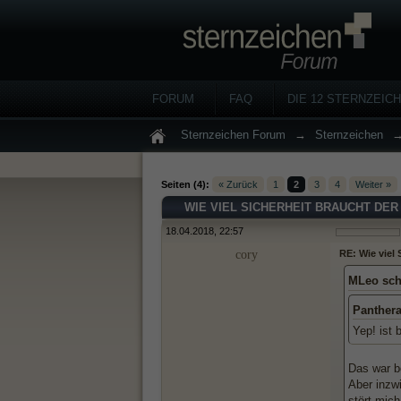
FORUM
FAQ
DIE 12 STERNZEIC
Sternzeichen Forum
→
Sternzeichen
Seiten (4):
« Zurück
1
2
3
4
Weiter »
WIE VIEL SICHERHEIT BRAUCHT DE
18.04.2018, 22:57
cory
RE: Wie viel
MLeo sch
Panthera
Yep! ist 
Das war b
Aber inzwi
stört mic