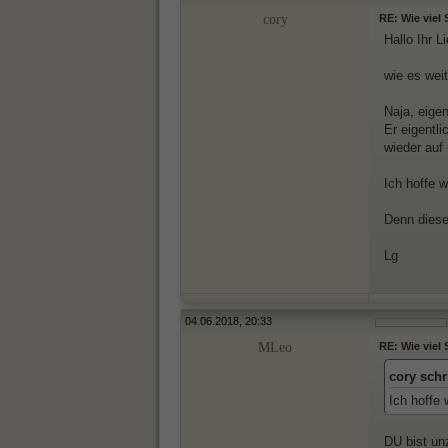
cory
RE: Wie viel
Hallo Ihr L
wie es weit
Naja, eigen
Er eigentl
wieder auf
Ich hoffe 
Denn dieser
Lg
04.06.2018, 20:33
MLeo
RE: Wie viel
cory schr
Ich hoffe 
DU bist un