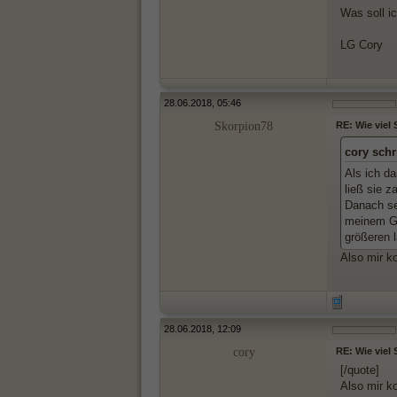
Was soll i
LG Cory
28.06.2018, 05:46
Skorpion78
RE: Wie viel
cory schr
Als ich d
ließ sie z
Danach se
meinem Ges
größeren l
Also mir ko
28.06.2018, 12:09
cory
RE: Wie viel
[/quote]
Also mir ko