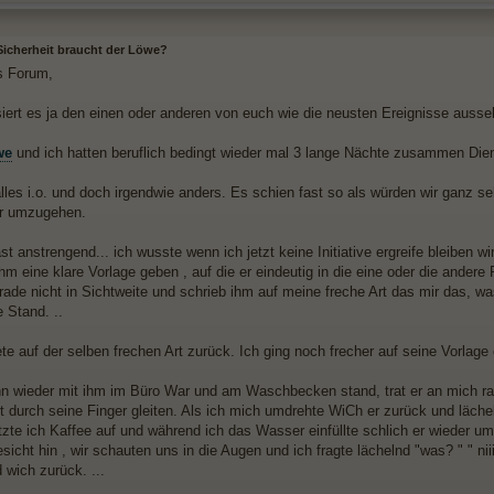
 Sicherheit braucht der Löwe?
es Forum,
ssiert es ja den einen oder anderen von euch wie die neusten Ereignisse ausse
we
und ich hatten beruflich bedingt wieder mal 3 lange Nächte zusammen Dien
lles i.o. und doch irgendwie anders. Es schien fast so als würden wir ganz se
er umzugehen.
t anstrengend... ich wusste wenn ich jetzt keine Initiative ergreife bleiben w
ihm eine klare Vorlage geben , auf die er eindeutig in die eine oder die andere
rade nicht in Sichtweite und schrieb ihm auf meine freche Art das mir das, wa
e Stand. ..
te auf der selben frechen Art zurück. Ich ging noch frecher auf seine Vorlage e
nn wieder mit ihm im Büro War und am Waschbecken stand, trat er an mich r
rt durch seine Finger gleiten. Als ich mich umdrehte WiCh er zurück und läche
zte ich Kaffee auf und während ich das Wasser einfüllte schlich er wieder 
cht hin , wir schauten uns in die Augen und ich fragte lächelnd "was? " " nii
 wich zurück. ...