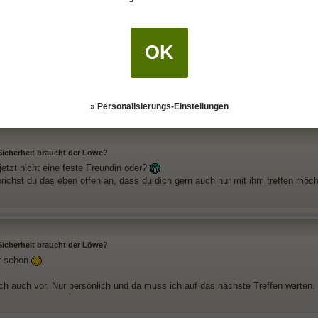
ie große preisfrage ob man auf sich selbst "verzichtet" wenn man sich im Beise
 steht?
OK
infach ein anderer ist, so als hätte man dem
Löwen
die Mähne und die kralle
nlich macht es traurig den Löwen so zu sehen und ich verstehe seine Ausbrü
 selbst antut! ?!
» Personalisierungs-Einstellungen
 Sicherheit braucht der Löwe?
jetzt nicht eine feste Freundin oder?
richst du das eben offen an, dass du dich gern auch nur mit ihm treffen möch
 Sicherheit braucht der Löwe?
r schon
ch auch vor. Nur persönlich und da muss ich auf das nächste Treffen warten. 