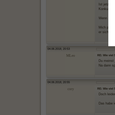
Ist jetzt d
Konkurrenz
Wenn man e
Mich persö
er sich das
04.06.2018, 20:53
MLeo
RE: Wie viel
Du meinst 
Na dann sp
04.06.2018, 20:55
cory
RE: Wie viel
Doch leide
Das habe i