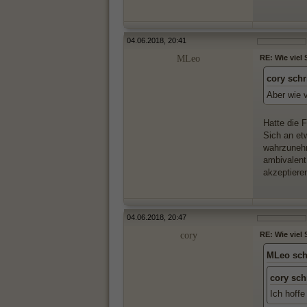
04.06.2018, 20:41
MLeo
RE: Wie viel
cory schr
Aber wie 
Hatte die 
Sich an et
wahrzunehm
ambivalent 
akzeptiere
04.06.2018, 20:47
cory
RE: Wie viel
MLeo sch
cory sch
Ich hoffe