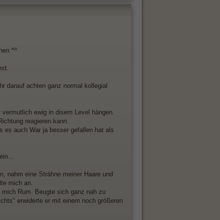
hen ^^
st.
hr darauf achten ganz normal kollegial
ir vermutlich ewig in disem Level hängen.
 Richtung reagieren kann.
s es auch War ja besser gefallen hat als
in...
an, nahm eine Strähne meiner Haare und
lte mich an.
um mich Rum. Beugte sich ganz nah zu
ichts" erwiderte er mit einem noch größeren