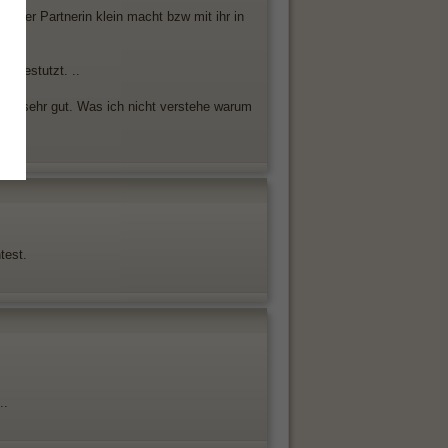
in der Partnerin klein macht bzw mit ihr in
n gestutzt. ..
che sehr gut. Was ich nicht verstehe warum
test.
..