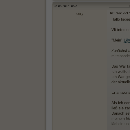
28.06.2018, 05:31
cory
RE: Wie viel
Hallo lieb
Vlt intere
"Mein"
Lö
Zunächst a
miteinand
Das War fas
Ich wollte 
Ich War ge
der aktuell
Er antworte
Als ich da
ließ sie za
Danach set
meinem Gesi
lächeln und